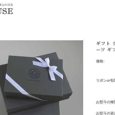
ギフト 
ーツ ギ
価格:
リボンor包
お熨斗の種
お熨斗の表