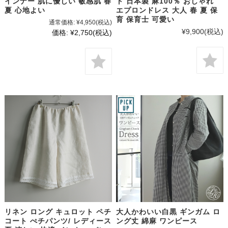
インナー 肌に優しい 敏感肌 春
ト 日本製 麻100％ おしゃれ
夏 心地よい
エプロンドレス 大人 春 夏 保
育 保育士 可愛い
通常価格:
¥4,950
(税込)
¥9,900
(税込)
価格:
¥2,750
(税込)
リネン ロング キュロット ペチ
大人かわいい白黒 ギンガム ロ
コート ぺチパンツ/ レディース
ング丈 綿麻 ワンピース