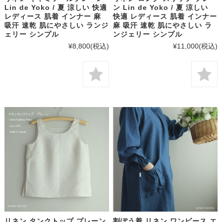
Lin de Yoko / 夏 涼しい 快適
ン Lin de Yoko / 夏 涼しい
レディース 肌着 インナー 麻
快適 レディース 肌着 インナー
吸汗 速乾 肌にやさしい ランジ
麻 吸汗 速乾 肌にやさしい ラ
ェリー シンプル
ンジェリー シンプル
¥8,800
(税込)
¥11,000
(税込)
リネン タンクトップ プレーン
割ぽう着 リネン ワンピース エ