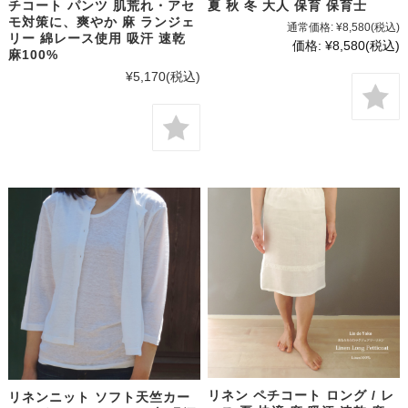
チコート パンツ 肌荒れ・アセ
夏 秋 冬 大人 保育 保育士
モ対策に、爽やか 麻 ランジェ
通常価格:
¥8,580
(税込)
リー 綿レース使用 吸汗 速乾
価格:
¥8,580
(税込)
麻100%
¥5,170
(税込)
リネン ペチコート ロング / レ
リネンニット ソフト天竺カー