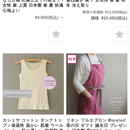
女性 麻 上質 日本製 春 夏 快適
冬 冷え取り
心地よい
希望小売価格:
¥13,200
(税込)
¥9,900
(税込)
～
価格:
¥10,450
(税込)
カシミヤ コットン タンクトッ
リネン フルエプロン Bicolor/
プ / 保温性 温かい 肌着 ウール
母の日 ギフト 誕生日 プレゼン