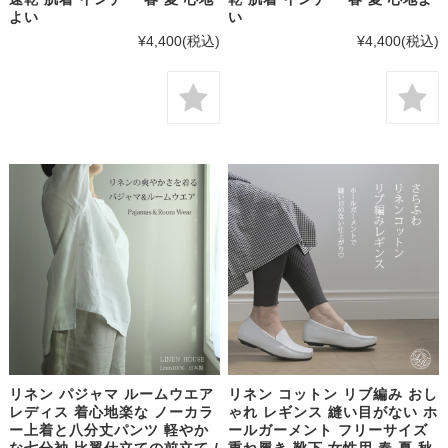
よい
い
¥4,400
(税込)
¥4,400
(税込)
リネン パジャマ ルームウエア
リネン コットン リブ編み おし
レディス 着心地楽な ノーカラ
ゃれ レギンス 縫い目がない ホ
ー上着と八分丈パンツ 軽やか
ールガーメント フリーサイズ
な七分袖 比翼仕立ての前立て /
重ね履き 靴下 女性用 春 夏 秋