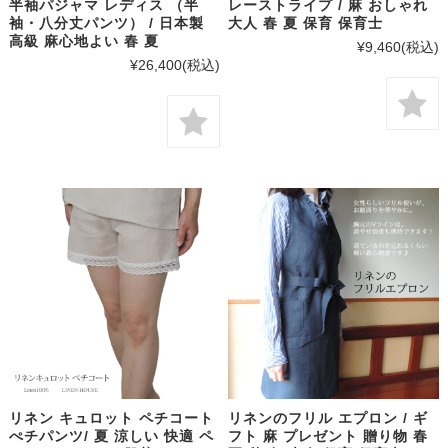
半袖パジャマ レディス （半
レーストライプ / 麻 おしゃれ
袖・八分丈パンツ） / 日本製
大人 春 夏 保育 保育士
高級 麻心地よい 春 夏
¥9,460
(税込)
¥26,400
(税込)
リネン キュロット ペチコート
リネンのフリル エプロン / ギ
ぺチパンツ/ 夏 涼しい 快適 ペ
フト 麻 プレゼント 贈り物 春