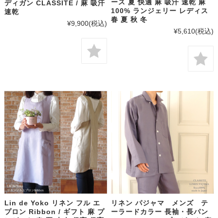
ース 夏 快適 麻 吸汗 速乾 麻
ディガン CLASSITE / 麻 吸汗
100% ランジェリー レディス
速乾
春 夏 秋 冬
¥9,900
(税込)
¥5,610
(税込)
Lin de Yoko リネン フル エ
リネン パジャマ メンズ テ
プロン Ribbon / ギフト 麻 プ
ーラードカラー 長袖・長パン