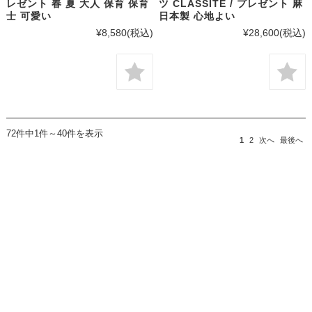
レゼント 春 夏 大人 保育 保育
ツ CLASSITE / プレゼント 麻
士 可愛い
日本製 心地よい
¥8,580
(税込)
¥28,600
(税込)
72件中1件～40件を表示
1
2
次へ
最後へ