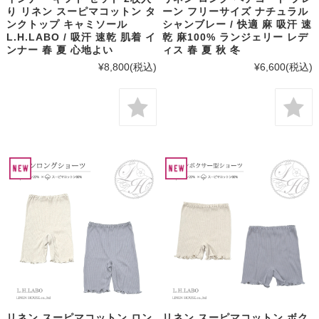
り リネン スーピマコットン タ
ーン フリーサイズ ナチュラル
ンクトップ キャミソール
シャンブレー / 快適 麻 吸汗 速
L.H.LABO / 吸汗 速乾 肌着 イ
乾 麻100% ランジェリー レデ
ンナー 春 夏 心地よい
ィス 春 夏 秋 冬
¥8,800
(税込)
¥6,600
(税込)
リネン スーピマコットン ロン
リネン スーピマコットン ボク