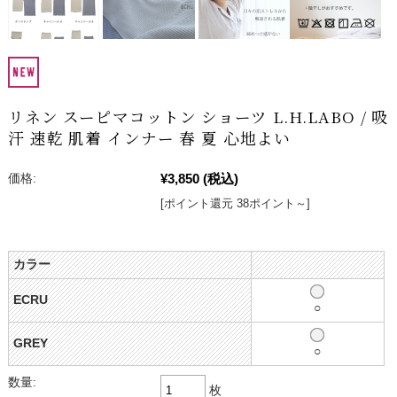
リネン スーピマコットン ショーツ L.H.LABO / 吸
汗 速乾 肌着 インナー 春 夏 心地よい
¥3,850
(税込)
価格:
[ポイント還元 38ポイント～]
カラー
ECRU
○
GREY
○
数量:
枚