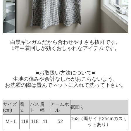
白黒ギンガムだから合わせやすさも抜群です。
1年中着回しが効くおしゃれなアイテムです。
■お取扱い方法について■
生地の傷みや余計なしわがおこらないよう、
お洗濯の際は畳んでネットに入れて洗って下さい。
サイズ
着
バス
肩
アームホ
裾回り
(cm)
丈
ト
幅
ール
163（両サイド25cmのスリ
M～L
118
118
41
52
ットあり）