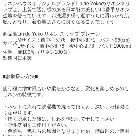
リネンハウスオリジナルブランドLin de Yokoのリネンスリ
ップは、上質で透け感のある日本製の美しい60番手リネン
生地を使っています。お洗濯を繰り返すうちに滑らかな肌
触りとなり、着心地はさらに良くなることでしょう。
商品名
Lin de Yoko リネン スリップ プレーン
Mサイズ：前中心丈76 後中心丈71 バスト96(cm)
サイズ
Lサイズ：前中心丈78 後中心丈73 バスト100(cm)
生地
麻100％（リネン100％）
製造国
日本製
■お取扱い方法■
使う程に増す風合いや柔らかさなど、変化を楽しめるのも
リネンの特徴です。
・ネットに入れて洗濯機で洗って頂くと、深いしわ軽減に
つながります。
・軽く脱水した後は、しわを伸ばして干して下さい。
・中性洗剤をご使用ください。
・色落ち、色むらの原因となりますため、漂白剤のご使用