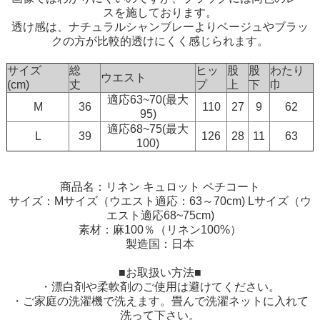
スを施しております。
透け感は、ナチュラルシャンブレーよりベージュやブラッ
クの方が比較的透けにくく感じられます。
サイズ
総
ヒッ
股
股
わたり
ウエスト
(cm)
丈
プ
上
下
巾
適応63~70(最大
M
36
110
27
9
62
95)
適応68~75(最大
L
39
126
28
11
63
100)
商品名：リネン キュロット ペチコート
サイズ：Mサイズ（ウエスト適応：63～70cm) Lサイズ（ウ
エスト適応68~75cm)
素材：麻100％（リネン100%）
製造国：日本
■お取扱い方法■
・漂白剤や柔軟剤のご使用は避けてください。
・ご家庭の洗濯機で洗えます。畳んで洗濯ネットに入れて
洗って下さい。