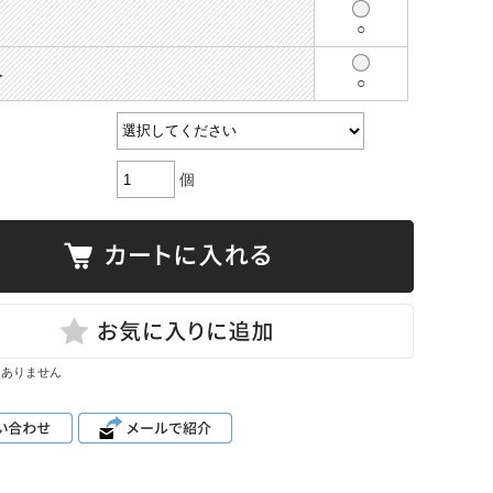
○
ベ
○
個
はありません