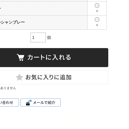
ル
○
ルシャンブレー
○
個
はありません