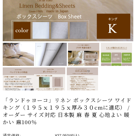
「ランドゥヨーコ」リネン ボックスシーツ ワイド
キング（１９５ｘ１９５ｘ厚み３０cmに適応） /
オーダー サイズ対応 日本製 麻 春 夏 心地よい 暖
かい 麻100％
通常価格:
¥37,950
(税込)