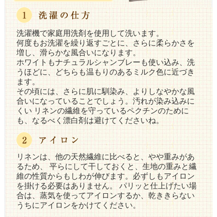
洗濯機で家庭用洗剤を使用して洗います。
何度もお洗濯を繰り返すごとに、さらに柔らかさを
増し、滑らかな風合いになります。
ホワイトもナチュラルシャンブレーも使い込み、洗
うほどに、どちらも温もりのあるミルク色に近づき
ます。
その頃には、さらに肌に馴染み、よりしなやかな風
合いになっていることでしょう。汚れが染み込みに
くい リネンの繊維を守っているペクチンのために
も、なるべく漂白剤は避けてくださいね。
リネンは、他の天然繊維に比べると、やや重みがあ
るため、 平らにして干しておくと、生地の重みと繊
維の性質からもしわが伸びます。必ずしもアイロン
を掛ける必要はありません。 パリッと仕上げたい場
合は、蒸気を使ってアイロンするか、乾ききらない
うちにアイロンをかけてください。