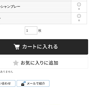
ルシャンブレー
○
ル
○
枚
はありません