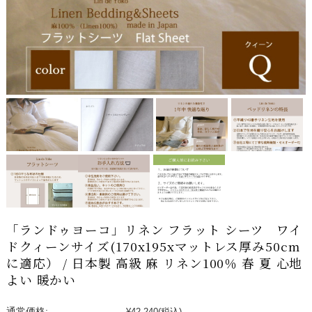
「ランドゥヨーコ」リネン フラット シーツ ワイ
ドクィーンサイズ(170x195xマットレス厚み50cm
に適応） / 日本製 高級 麻 リネン100％ 春 夏 心地
よい 暖かい
通常価格:
¥42,240
(税込)