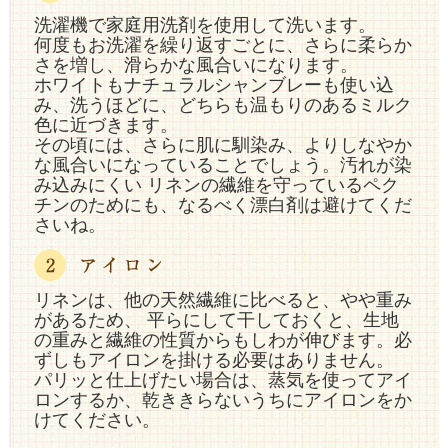
洗濯機で家庭用洗剤を使用して洗います。
何度もお洗濯を繰り返すごとに、さらに柔らか
さを増し、滑らかな風合いになります。
ホワイトもナチュラルシャンブレーも使い込
み、洗うほどに、どちらも温もりのあるミルク
色に近づきます。
その頃には、さらに肌に馴染み、よりしなやか
な風合いになっていることでしょう。汚れが染
み込みにくい リネンの繊維を守っているペク
チンのためにも、なるべく漂白剤は避けてくだ
さいね。
リネンは、他の天然繊維に比べると、やや重み
があるため、 平らにして干しておくと、生地
の重みと繊維の性質からもしわが伸びます。必
ずしもアイロンを掛ける必要はありません。
パリッと仕上げたい場合は、蒸気を使ってアイ
ロンするか、乾ききらないうちにアイロンをか
けてください。