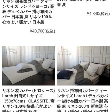
リネン 掛布団カバー クィー
春 夏
ンサイズ ランドゥヨーコ / 高
級 デュベカバー 掛け布団カ
¥4,840
(税込)
バー 日本製 麻 リネン100％
心地よい 暖かい 日本製
¥40,700
(税込)
リネン 枕カバー (ピロケース)
リネン 掛布団カバー クィー
Larch 封筒式Ｌサイズ
ンサイズ Larch / デュベカバ
（50x70cm） CLASSITE /麻
ー 掛け布団カバー 日本製 高
リネン 100% 快眠 心地よい
級 麻 リネン100％ 新生活 心
暖かい 日本製 秋 冬
地よい 暖かい 暖かい 日本製