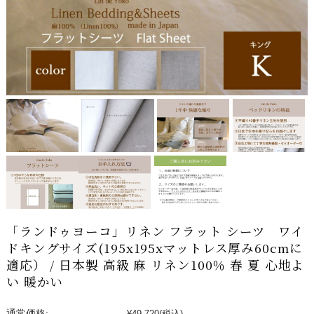
「ランドゥヨーコ」リネン フラット シーツ ワイ
ドキングサイズ(195x195xマットレス厚み60cmに
適応） / 日本製 高級 麻 リネン100％ 春 夏 心地よ
い 暖かい
通常価格:
¥49,720
(税込)