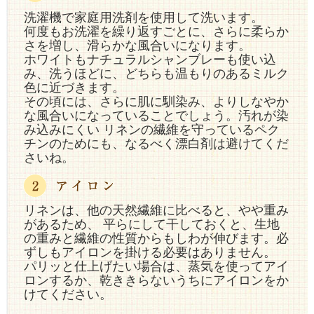
洗濯機で家庭用洗剤を使用して洗います。
何度もお洗濯を繰り返すごとに、さらに柔らか
さを増し、滑らかな風合いになります。
ホワイトもナチュラルシャンブレーも使い込
み、洗うほどに、どちらも温もりのあるミルク
色に近づきます。
その頃には、さらに肌に馴染み、よりしなやか
な風合いになっていることでしょう。汚れが染
み込みにくい リネンの繊維を守っているペク
チンのためにも、なるべく漂白剤は避けてくだ
さいね。
リネンは、他の天然繊維に比べると、やや重み
があるため、 平らにして干しておくと、生地
の重みと繊維の性質からもしわが伸びます。必
ずしもアイロンを掛ける必要はありません。
パリッと仕上げたい場合は、蒸気を使ってアイ
ロンするか、乾ききらないうちにアイロンをか
けてください。