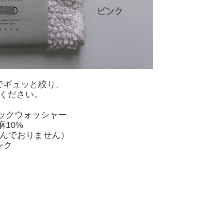
でギュッと絞り、
ください。
バックウォッシャー
麻10%
含んでおりません）
ンク