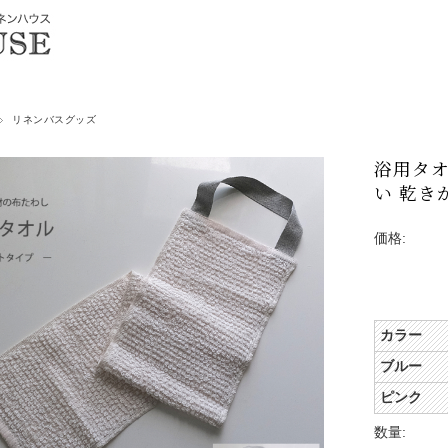
リネンバスグッズ
浴用タオ
い 乾き
価格:
カラー
ブルー
ピンク
数量: