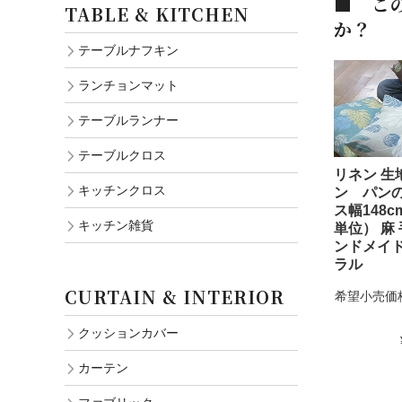
■ こ
TABLE & KITCHEN
か？
テーブルナフキン
ランチョンマット
テーブルランナー
テーブルクロス
リネン 生
キッチンクロス
ン パン
ス幅148c
キッチン雑貨
単位） 麻
ンドメイド
ラル
CURTAIN & INTERIOR
希望小売価
クッションカバー
カーテン