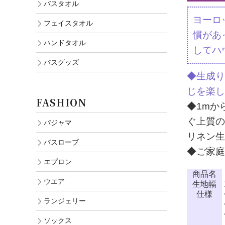
バスタオル
ヨーロ
フェイスタオル
慣があ
ハンドタオル
してハ
バスグッズ
◆生成り
じを楽し
FASHION
◆1mか
ぐ上質の
パジャマ
リネン生
バスローブ
◆ご家庭
エプロン
商品名
ウエア
生地幅
仕様
ランジェリー
ソックス