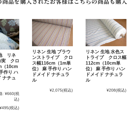
の商品を購入されたお客様はこちらの商品も購入
リネン 生地 ブラウ
リネン 生地 水色ス
地 リネ
ンストライプ クロ
トライプ クロス幅
の実 クロ
ス幅116cm（1m単
112cm（10cm単
m（10cm
位） 麻 手作り ハン
位） 麻 手作り ハン
 手作り ハ
ドメイド ナチュラ
ドメイド ナチュラ
 ナチュ
ル
ル
¥2,075
(税込)
¥208
(税込)
格:
¥660
(税
込)
¥495
(税込)