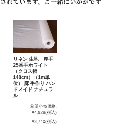
されています。ご一緒にいかがです
リネン 生地 厚手
25番手ホワイト
（クロス幅
148cm）（1m単
位） 麻 手作り ハン
ドメイド ナチュラ
ル
希望小売価格:
¥4,928
(税込)
¥3,740
(税込)