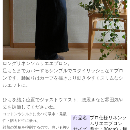
ロングリネンソムリエエプロン。
足もとまでカバーするシンプルでスタイリッシュなエプロ
ンです。腰回りはカーブを描きより動きやすくスリムなシ
ルエットに。
ひもを結ぶ位置でジャストウエスト、腰履きなど雰囲気や
丈を調節してくださいね。
コットンやシルクに比べて吸水・発散
商品名
プロ仕様リネンソ
性・防カビ性に優れ、
ムリエエプロン
雑菌の繁殖を抑制するので、臭いも抑え
サイズ
着丈：88(cm)・横