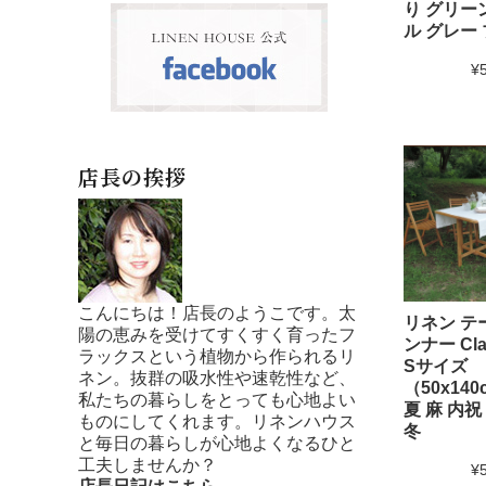
り グリー
ル グレー
¥
店長の挨拶
こんにちは！店長のようこです。太
リネン テ
陽の恵みを受けてすくすく育ったフ
ンナー Clar
ラックスという植物から作られるリ
Sサイズ
ネン。抜群の吸水性や速乾性など、
（50x140
私たちの暮らしをとっても心地よい
夏 麻 内祝
ものにしてくれます。リネンハウス
冬
と毎日の暮らしが心地よくなるひと
工夫しませんか？
¥