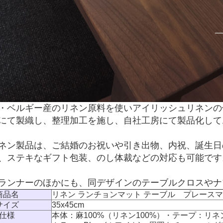
・ベルギー産のリネン原料を使いアイリッシュリネンの
にて製織し、整理加工を施し、
自社工房にて製品化して
ネン製品は、ご結婚のお祝いや引き出物、内祝、誕生日
、ステキなギフト包装、のし体裁などの対応も可能です
ランナーのほかにも、同デザインのテーブルクロスやナ
商品名
リネン ランチョンマット テーブル プレースマット C
サイズ
35x45cm
仕様
本体：麻100%（リネン100%）・テープ：リネ