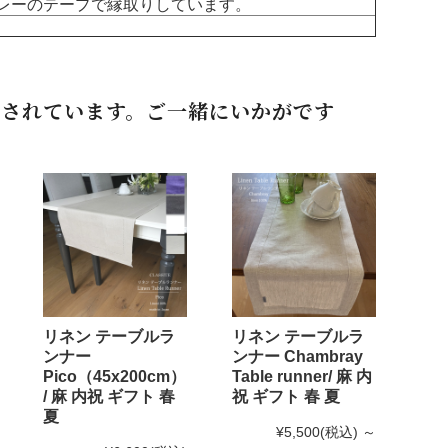
ルグレーのテープで縁取りしています。
されています。ご一緒にいかがです
リネン テーブルラ
リネン テーブルラ
ンナー
ンナー Chambray
Pico（45x200cm）
Table runner/ 麻 内
/ 麻 内祝 ギフト 春
祝 ギフト 春 夏
夏
¥5,500
(税込)
～