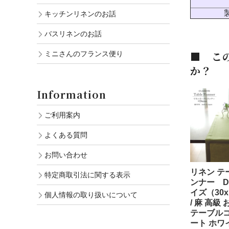
キッチンリネンのお話
バスリネンのお話
■ こ
ミニさんのフランス便り
か？
Information
ご利用案内
よくある質問
お問い合わせ
リネン テ
特定商取引法に関する表示
ンナー De
イズ（30x
個人情報の取り扱いについて
/ 麻 高級
テーブル
ート ホワ