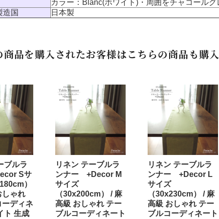
カラー：Blanc(ホワイト)・周囲をチャコー
製造国
日本製
の商品を購入されたお客様はこちらの商品も購入
ーブルラ
リネン テーブルラ
リネン テーブルラ
cor Sサ
ンナー +Decor M
ンナー +Decor L
180cm）
サイズ
サイズ
 おしゃれ
（30x200cm） / 麻
（30x230cm） / 麻
コーディネ
高級 おしゃれ テー
高級 おしゃれ テー
イト 生成
ブルコーディネート
ブルコーディネート