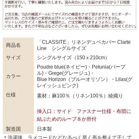
「CLASSITE」リネンデュベカバー Clarte
商品名
Line シングルサイズ
サイズ
シングルサイズ（150ｘ210cm）
Poudre blue(ネイビー)・Petunia(パープ
ル)・Grege(グレージュ)・
カラー
Blue Horizon（ブルーオリゾン）・Lilas(グ
レイッシュピンク)
仕様
素材：麻100％（リネン100％）綾織り
挿入口：サイド ファスナー仕様・布団に
結ぶためのループ８か所付
製造国
日本製
＊洗濯後、ラメコードなどなるべく早く形を整えて干して