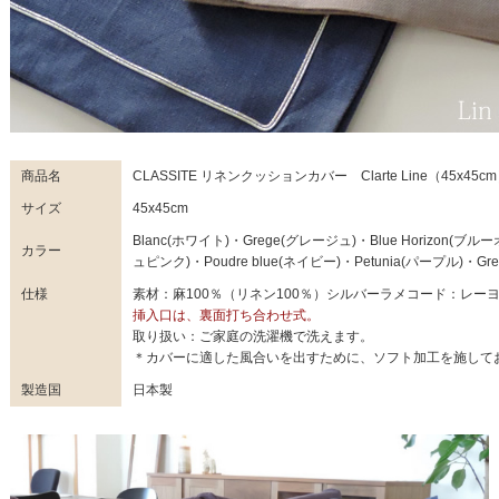
商品名
CLASSITE リネンクッションカバー Clarte Line（45x45c
サイズ
45x45cm
Blanc(ホワイト)・Grege(グレージュ)・Blue Horizon(ブ
カラー
ュピンク)・Poudre blue(ネイビー)・Petunia(パープル)・Gr
仕様
素材：麻100％（リネン100％）シルバーラメコード：レー
挿入口は、裏面打ち合わせ式。
取り扱い：ご家庭の洗濯機で洗えます。
＊カバーに適した風合いを出すために、ソフト加工を施して
製造国
日本製