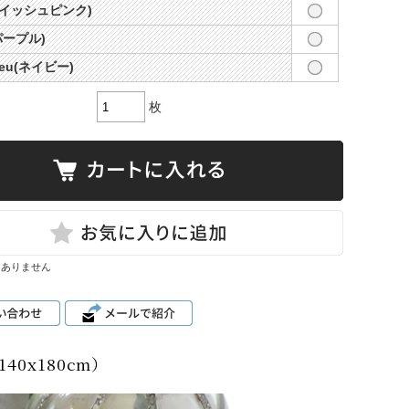
グレイッシュピンク)
(パープル)
bleu(ネイビー)
枚
はありません
40x180cm）