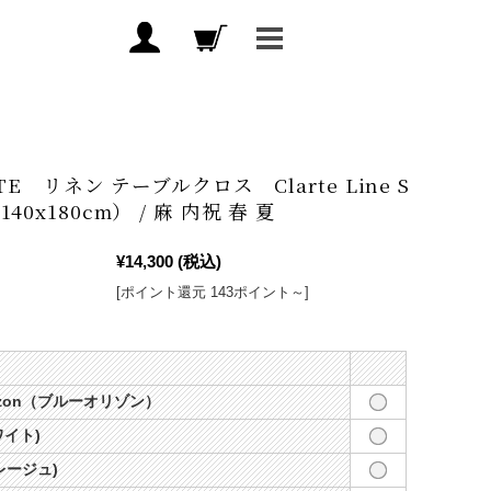
ITE リネン テーブルクロス Clarte Line S
40x180cm） / 麻 内祝 春 夏
¥14,300
(税込)
[ポイント還元 143ポイント～]
orizon（ブルーオリゾン）
ワイト)
グレージュ)