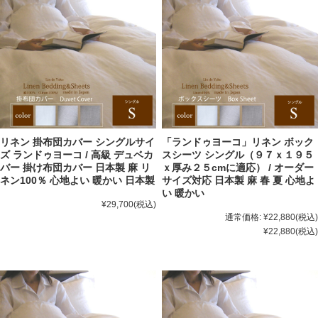
リネン 掛布団カバー シングルサイ
「ランドゥヨーコ」リネン ボック
ズ ランドゥヨーコ / 高級 デュベカ
スシーツ シングル（９７ｘ１９５
バー 掛け布団カバー 日本製 麻 リ
ｘ厚み２５cmに適応） / オーダー
ネン100％ 心地よい 暖かい 日本製
サイズ対応 日本製 麻 春 夏 心地よ
い 暖かい
¥29,700
(税込)
通常価格:
¥22,880
(税込)
¥22,880
(税込)