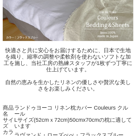
快適さと共に安心をお届けするために、日本で生地
を織り、縮率の調整や柔軟剤を使わないソフトな加
工を施し、当社工房の熟練スタッフが1枚ずつ丁寧に
仕上げています。
自然の恵みを生かしたリネンの優しさや贅沢な美し
さをお楽しみください。
商品
ランドゥヨーコ リネン枕カバー Couleurs クル
名
ール
サイ
Lサイズ(52cmｘ72cm)50cmx70cmの枕に適して
ズ
います
カラ
ラヴァンド・ローズべべ・フラックスブルー