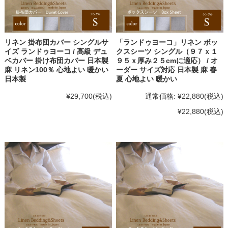
リネン 掛布団カバー シングルサ
「ランドゥヨーコ」リネン ボッ
イズ ランドゥヨーコ / 高級 デュ
クスシーツ シングル（９７ｘ１
ベカバー 掛け布団カバー 日本製
９５ｘ厚み２５cmに適応） / オ
麻 リネン100％ 心地よい 暖かい
ーダー サイズ対応 日本製 麻 春
日本製
夏 心地よい 暖かい
¥29,700
(税込)
通常価格:
¥22,880
(税込)
¥22,880
(税込)