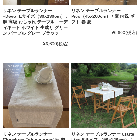
リネン テーブルランナー
リネン テーブルランナー
+Decor Lサイズ（30x230cm） /
Pico（45x200cm） / 麻 内祝 ギ
麻 高級 おしゃれ テーブルコーデ
フト 春 夏
ィネート ホワイト 生成り グリー
¥6,600
(税込)
ン パープル グレー ブラック
¥6,600
(税込)
リネン テーブルランナー
リネン テーブルランナー Clarte
Chambray Table runner/ 麻 内
Line Sサイズ （50x140cm） /