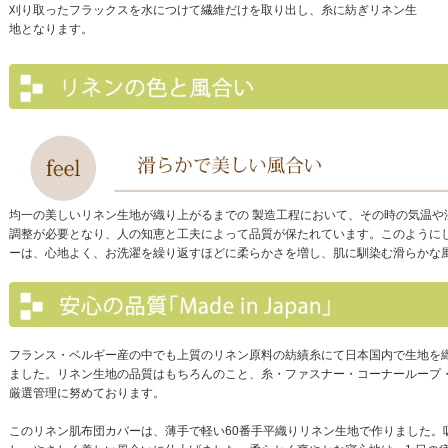
刈り取ったフラックスを水につけて繊維だけを取り出し、糸に紡ぎリネン生
地となります。
均一の美しいリネン生地が織り上がるまでの 製造工程において、その時の気温や
調整が必要となり、人の知恵と工夫によって品質が保たれています。このように
ーは、心地よく、お洗濯を繰り返すほどに柔らかさを増し、肌に馴染む滑らかな
フランス・ベルギー産の中でも上質のリネン原料の紡績糸にて日本国内で生地を
ました。リネン生地の品質はもちろんのこと、糸・ファスナー・コーナーループ
厳選管理に努めております。
このリネン肌布団カバーは、薄手で軽い60番手平織りリネン生地で作りました。