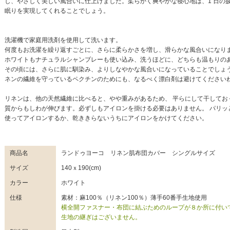
し、やさしく美しい風合いに仕上げました。柔らかく爽やかな寝心地は、1 日の
眠りを実現してくれることでしょう。
洗濯機で家庭用洗剤を使用して洗います。
何度もお洗濯を繰り返すごとに、さらに柔らかさを増し、滑らかな風合いになり
ホワイトもナチュラルシャンブレーも使い込み、洗うほどに、どちらも温もりの
その頃には、さらに肌に馴染み、よりしなやかな風合いになっていることでしょう
ネンの繊維を守っているペクチンのためにも、なるべく漂白剤は避けてください
リネンは、他の天然繊維に比べると、やや重みがあるため、 平らにして干してお
質からもしわが伸びます。必ずしもアイロンを掛ける必要はありません。 パリッ
使ってアイロンするか、乾ききらないうちにアイロンをかけてください。
商品名
ランドゥヨーコ リネン肌布団カバー シングルサイズ
サイズ
140ｘ190(cm)
カラー
ホワイト
仕様
素材：麻100％（リネン100％）薄手60番手生地使用
横全開ファスナー・布団に結ぶためのループが８か所に付い
生地の継ぎはございません。