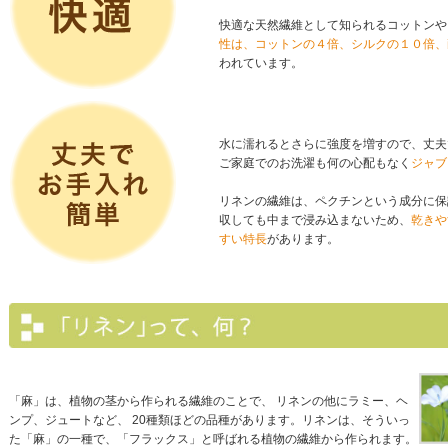
快適な天然繊維として知られるコットン
性は、コットンの４倍、シルクの１０倍、
われています。
水に濡れるとさらに強度を増すので、丈夫
ご家庭でのお洗濯も何の心配もなく
ジャブ
リネンの繊維は、ペクチンという成分に保
収しても中まで浸み込まないため、
乾きや
すい特長
があります。
「麻」は、植物の茎から作られる繊維のことで、 リネンの他にラミー、ヘ
ンプ、ジュートなど、 20種類ほどの品種があります。リネンは、そういっ
た「麻」の一種で、「フラックス」と呼ばれる植物の繊維から作られます。