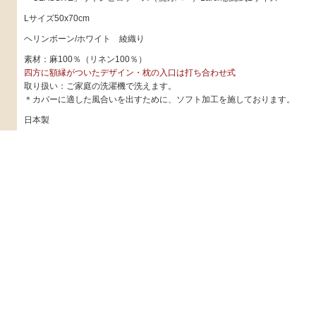
Lサイズ50x70cm
ヘリンボーン/ホワイト 綾織り
素材：麻100％（リネン100％）
四方に額縁がついたデザイン・枕の入口は打ち合わせ式
取り扱い：ご家庭の洗濯機で洗えます。
＊カバーに適した風合いを出すために、ソフト加工を施しております。
日本製