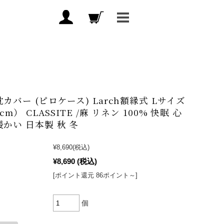
枕カバー (ピロケース) Larch額縁式 Lサイズ
0cm） CLASSITE /麻 リネン 100% 快眠 心
暖かい 日本製 秋 冬
¥8,690
(税込)
¥8,690
(税込)
[ポイント還元 86ポイント～]
個