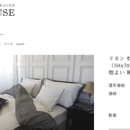
バー
ラーチ Larch
リネン 
（50x7
地よい 
通常価格:
価格:
数量: