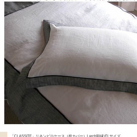
「CLASSITE」リネンピロケース（枕カバー）Larch額縁式Lサイズ