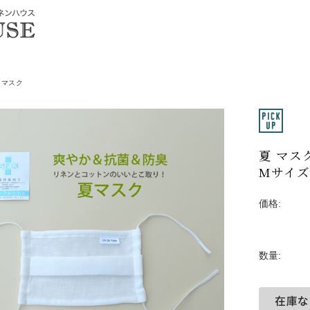
マスク
夏 マス
Mサイズ
価格:
数量: