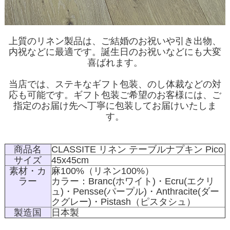
上質のリネン製品は、ご結婚のお祝いや引き出物、
内祝などに最適です。誕生日のお祝いなどにも大変
喜ばれます。
当店では、ステキなギフト包装、のし体裁などの対
応も可能です。ギフト包装ご希望のお客様には、ご
指定のお届け先へ丁寧に包装してお届けいたしま
す。
商品名
CLASSITE リネン テーブルナプキン Pico
サイズ
45x45cm
素材・カ
麻100%（リネン100%）
ラー
カラー：Branc(ホワイト)・Ecru(エクリ
ュ)・Pensse(パープル)・Anthracite(ダー
クグレー)・Pistash（ピスタシュ）
製造国
日本製