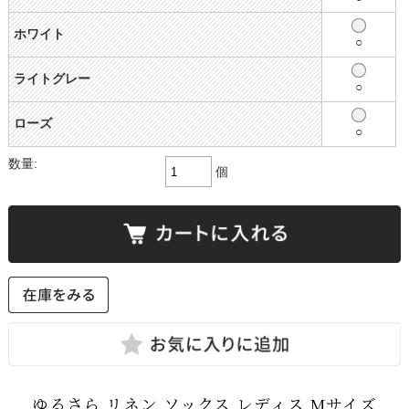
ホワイト
○
ライトグレー
○
ローズ
○
数量:
個
ゆるさら リネン ソックス レディス Mサイズ