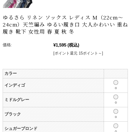
ゆるさら リネン ソックス レディス M（22cm～
24cm）天竺編み ゆるい履き口 大人かわいい 重ね
履き 靴下 女性用 春 夏 秋 冬
¥1,595
(税込)
価格:
[ポイント還元 15ポイント～]
カラー
インディゴ
○
ミドルグレー
○
ブラック
○
シュガーブロンド
○