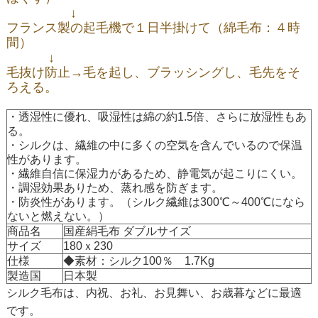
↓
フランス製の起毛機で１日半掛けて（綿毛布：４時
間）
↓
毛抜け防止→毛を起し、ブラッシングし、毛先をそ
ろえる。
・透湿性に優れ、吸湿性は綿の約1.5倍、さらに放湿性もあ
る。
・シルクは、繊維の中に多くの空気を含んでいるので保温
性があります。
・繊維自信に保湿力があるため、静電気が起こりにくい。
・調湿効果ありため、蒸れ感を防ぎます。
・防炎性があります。（シルク繊維は300℃～400℃になら
ないと燃えない。）
商品名
国産絹毛布 ダブルサイズ
サイズ
180ｘ230
仕様
◆素材：シルク100％ 1.7Kg
製造国
日本製
シルク毛布は、内祝、お礼、お見舞い、お歳暮などに最適
です。