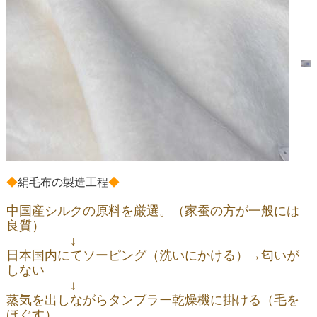
◆
絹毛布の製造工程
◆
中国産シルクの原料を厳選。（家蚕の方が一般には
良質）
↓
日本国内にてソーピング（洗いにかける）→匂いが
しない
↓
蒸気を出しながらタンブラー乾燥機に掛ける（毛を
ほぐす）