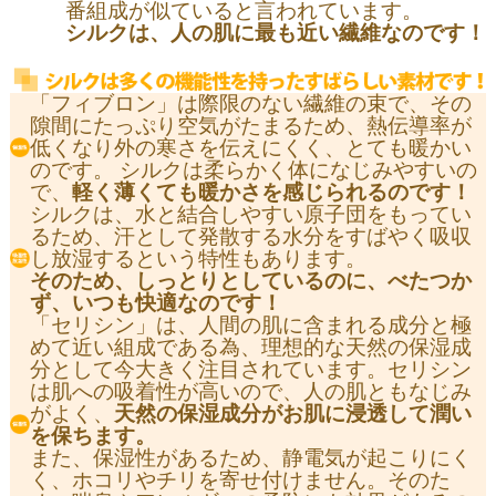
番組成が似ていると言われています。
シルクは、人の肌に最も近い繊維なのです！
「フィブロン」は際限のない繊維の束で、その
隙間にたっぷり空気がたまるため、熱伝導率が
低くなり外の寒さを伝えにくく、とても暖かい
のです。 シルクは柔らかく体になじみやすいの
で、
軽く薄くても暖かさを感じられるのです！
シルクは、水と結合しやすい原子団をもってい
るため、汗として発散する水分をすばやく吸収
し放湿するという特性もあります。
そのため、しっとりとしているのに、べたつか
ず、
いつも快適なのです！
「セリシン」は、人間の肌に含まれる成分と極
めて近い組成である為、理想的な天然の保湿成
分として今大きく注目されています。セリシン
は肌への吸着性が高いので、人の肌ともなじみ
がよく、
天然の保湿成分がお肌に浸透して潤い
を保ちます。
また、保湿性があるため、静電気が起こりにく
く、ホコリやチリを寄せ付けません。そのた