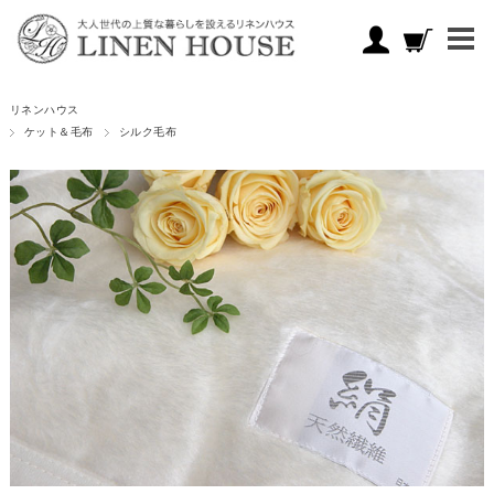
リネンハウス
ケット＆毛布
シルク毛布