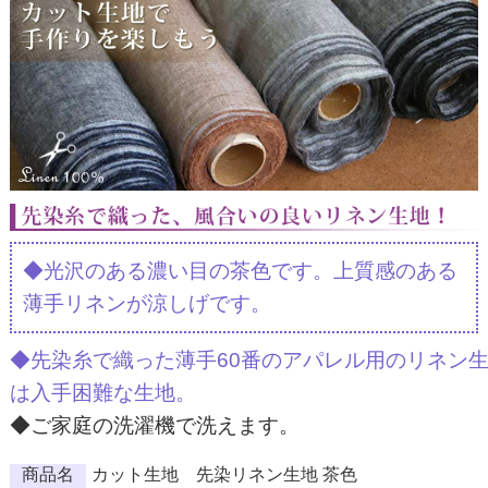
◆光沢のある濃い目の茶色です。上質感のある
薄手リネンが涼しげです。
◆先染糸で織った薄手60番のアパレル用のリネン
は入手困難な生地。
◆ご家庭の洗濯機で洗えます。
商品名
カット生地 先染リネン生地 茶色