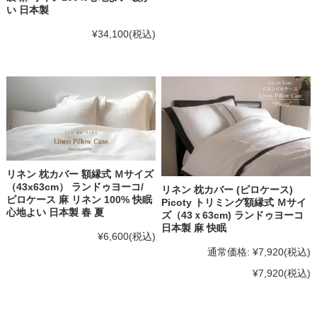
い 日本製
¥34,100
(税込)
リネン 枕カバー 額縁式 Ｍサイズ
（43x63cm） ランドゥヨーコ/
リネン 枕カバー (ピロケース)
ピロケース 麻 リネン 100% 快眠
Picoty トリミング額縁式 Ｍサイ
心地よい 日本製 春 夏
ズ（43ｘ63cm) ランドゥヨーコ
日本製 麻 快眠
¥6,600
(税込)
通常価格:
¥7,920
(税込)
¥7,920
(税込)