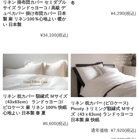
リネン 掛布団カバー セミダブル
冬
サイズ ランドゥヨーコ / 高級 デ
¥4,290
(税込)
ュベカバー 掛け布団カバー 日本
製 麻 リネン100％心地よい 暖か
い 日本製
¥34,100
(税込)
リネン 枕カバー 額縁式 Ｍサイズ
（43x63cm） ランドゥヨーコ/
リネン 枕カバー (ピロケース)
ピロケース 麻 リネン 100% 快眠
Picoty トリミング額縁式 Ｍサイ
心地よい 日本製 春 夏
ズ（43ｘ63cm) ランドゥヨーコ
日本製 麻 快眠
¥6,600
(税込)
通常価格:
¥7,920
(税込)