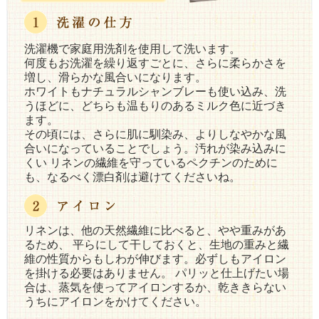
洗濯機で家庭用洗剤を使用して洗います。
何度もお洗濯を繰り返すごとに、さらに柔らかさを
増し、滑らかな風合いになります。
ホワイトもナチュラルシャンブレーも使い込み、洗
うほどに、どちらも温もりのあるミルク色に近づき
ます。
その頃には、さらに肌に馴染み、よりしなやかな風
合いになっていることでしょう。汚れが染み込みに
くい リネンの繊維を守っているペクチンのために
も、なるべく漂白剤は避けてくださいね。
リネンは、他の天然繊維に比べると、やや重みがあ
るため、 平らにして干しておくと、生地の重みと繊
維の性質からもしわが伸びます。必ずしもアイロン
を掛ける必要はありません。 パリッと仕上げたい場
合は、蒸気を使ってアイロンするか、乾ききらない
うちにアイロンをかけてください。