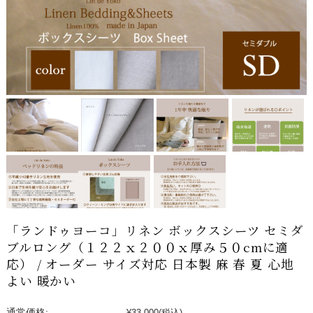
「ランドゥヨーコ」リネン ボックスシーツ セミダ
ブルロング（１２２ｘ２００ｘ厚み５０cmに適
応） / オーダー サイズ対応 日本製 麻 春 夏 心地
よい 暖かい
通常価格:
¥33,000
(税込)