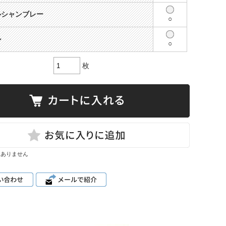
ルシャンブレー
○
ル
○
枚
はありません