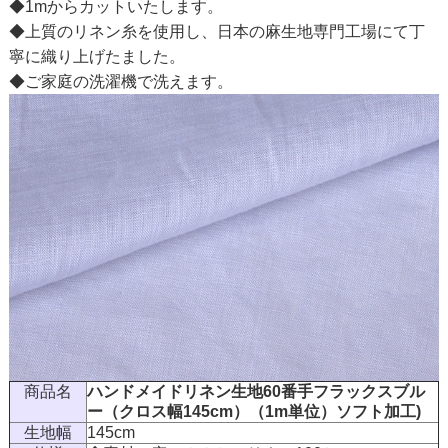
◆1mからカットいたします。
◆上質のリネン糸を使用し、日本の麻生地専門工場にて丁
寧に織り上げたました。
◆ご家庭の洗濯機で洗えます。
商品名
ハンドメイドリネン生地60番手フラックスブル
ー（クロス幅145cm）（1m単位）ソフト加工)
生地幅
145cm