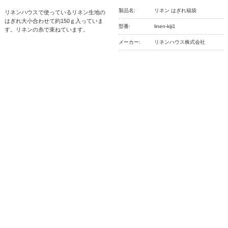
製品名:
リネン はぎれ福袋
リネンハウスで使っているリネン生地の
はぎれ大小合わせて約150ｇ入っていま
型番:
linen-kiji1
す。リネンの糸で束ねています。
メーカー:
リネンハウス株式会社