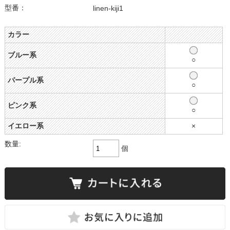
型番：
linen-kiji1
カラー
ブルー系
○
パープル系
○
ピンク系
○
イエロー系
×
数量:
個