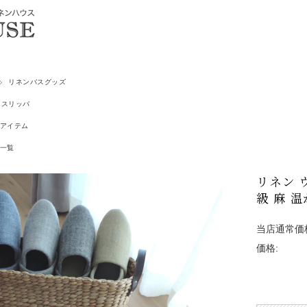
リネンバスグッズ
スリッパ
アイテム
一覧
リネン ウ
級 麻 
当店通常価
価格: