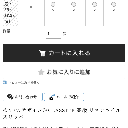
応：
×
○
○
○
○
25～
27.5ｃ
ｍ）
数量:
個
レビューはありません
≪NEWデザイン≫CLASSITE 高級 リネンツイル
スリッパ