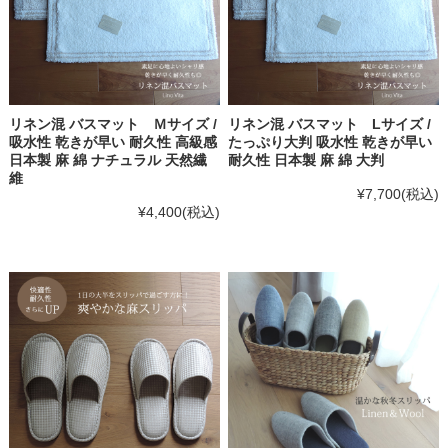
リネン混 バスマット Ｍサイズ /
リネン混 バスマット Lサイズ /
吸水性 乾きが早い 耐久性 高級感
たっぷり大判 吸水性 乾きが早い
日本製 麻 綿 ナチュラル 天然繊
耐久性 日本製 麻 綿 大判
維
¥7,700
(税込)
¥4,400
(税込)