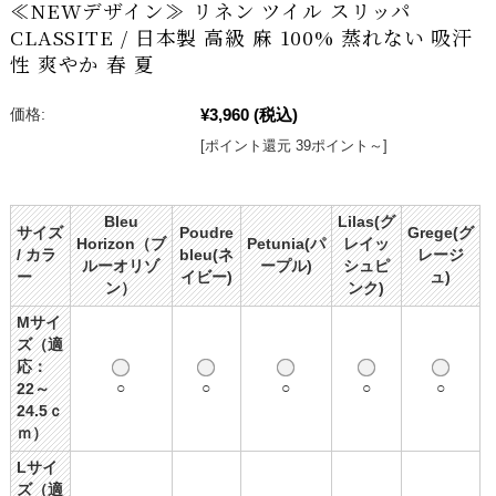
≪NEWデザイン≫ リネン ツイル スリッパ
CLASSITE / 日本製 高級 麻 100% 蒸れない 吸汗
性 爽やか 春 夏
¥3,960
(税込)
価格:
[ポイント還元 39ポイント～]
Bleu
Lilas(グ
サイズ
Poudre
Grege(グ
Horizon（ブ
Petunia(パ
レイッ
/ カラ
bleu(ネ
レージ
ルーオリゾ
ープル)
シュピ
ー
イビー)
ュ)
ン）
ンク)
Mサイ
ズ（適
応：
○
○
○
○
○
22～
24.5ｃ
ｍ）
Lサイ
ズ（適