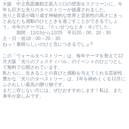
大阪 中之島図書館正面入り口の壁面をスクリーンに、今
年も巨大な光りのタペストリーが披露されました。
光りと音楽が織り成す神秘的な世界と芸術性の高さにきっ
とあなたも感動のひとときを過ごすことができるでしょ
う。
今年のテーマは、｢たいせつなとき・今｣でした。
期間：12/13から12/25 平日20：00、20：30
土・日・祝18：00～20：30
ねっ！素晴らしいのひと言につきるでしょ?
この「ウォールタペストリー」は、毎年テーマを替えて12
月大阪「光りのフェスティバル」のイベントのひとつとし
て無料で公開されています。
私たちに、生きることの喜びと感動を与えてくれる芸術性
豊かな「光りのタペストリー」は、1年を締めくくる12月に
ふさわしい最高の贈り物です。
まだご存じない方には、ぜひおすすめします！私は、また
来年が楽しみです。