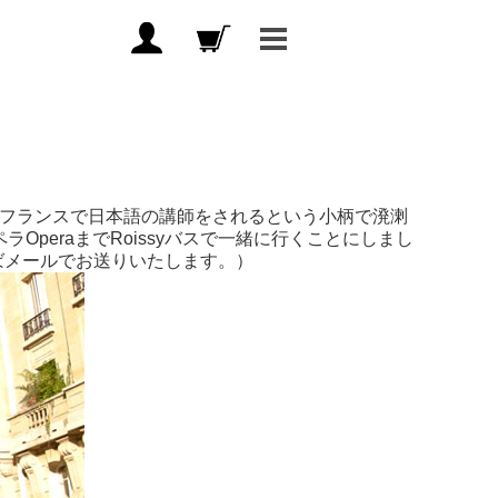
2年間フランスで日本語の講師をされるという小柄で溌溂
オペラOperaまでRoissyバスで一緒に行くことにしまし
ばメールでお送りいたします。）