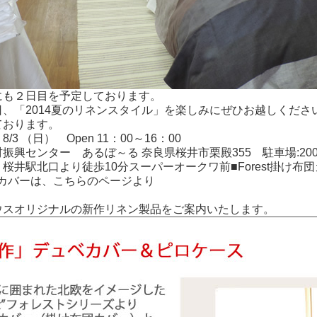
にも２日目を予定しております。
日、「2014夏のリネンスタイル」を楽しみにぜひお越しくださ
ております。
/3 （日） Open 11：00～16：00
振興センター あるぼ～る 奈良県桜井市栗殿355 駐車場:20
：桜井駅北口より徒歩10分スーパーオークワ前
■Forest掛
st枕カバーは、こちらのページより
ウスオリジナルの新作リネン製品をご案内いたします。