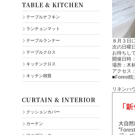
TABLE & KITCHEN
テーブルナフキン
ランチョンマット
テーブルランナー
８月３日
次の日曜
テーブルクロス
お待ちし
開催日時：8
キッチンクロス
場所：木材
アクセス
キッチン雑貨
■Fore
リネンハ
CURTAIN & INTERIOR
クッションカバー
カーテン